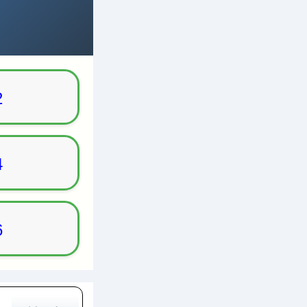
2
4
6