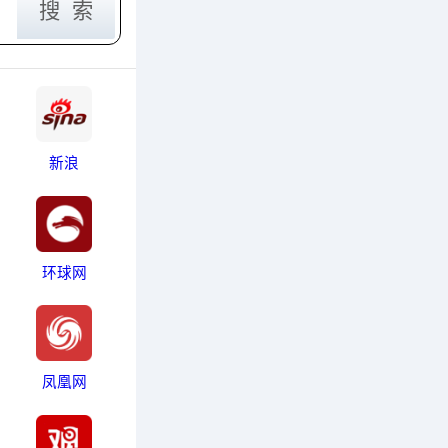
新浪
环球网
凤凰网